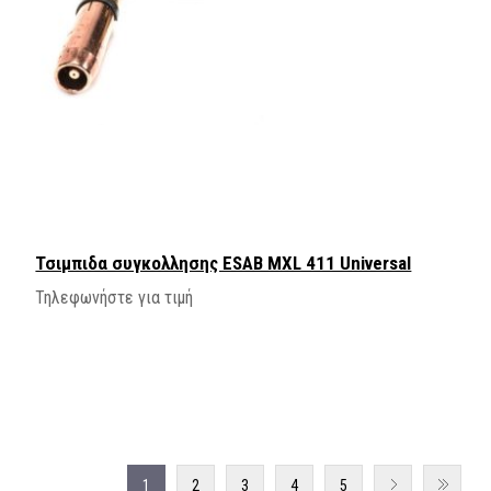
Τσιμπιδα συγκολλησης ΕSAB MXL 411 Universal
Τηλεφωνήστε για τιμή
1
2
3
4
5