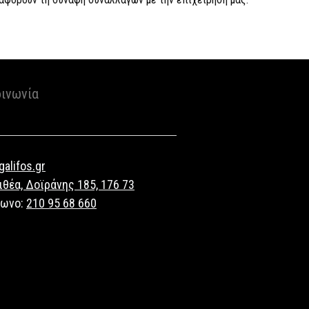
οινωνία
alifos.gr
ιθέα, Δοϊράνης 185, 176 73
φωνο:
210 95 68 660