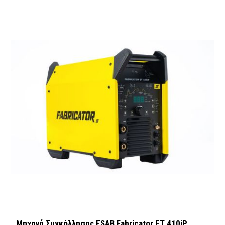
Μηχανή Συγκόλλησης ESAB Fabricator ET 410iP