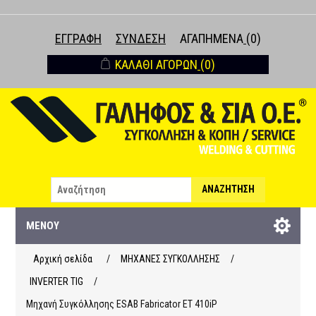
ΕΓΓΡΑΦΉ
ΣΎΝΔΕΣΗ
ΑΓΑΠΗΜΈΝΑ
(0)
ΚΑΛΆΘΙ ΑΓΟΡΏΝ
(0)
ΑΝΑΖΉΤΗΣΗ
ΜΕΝΟΎ
Αρχική σελίδα
/
ΜΗΧΑΝΕΣ ΣΥΓΚΟΛΛΗΣΗΣ
/
INVERTER TIG
/
Μηχανή Συγκόλλησης ESAB Fabricator ET 410iP