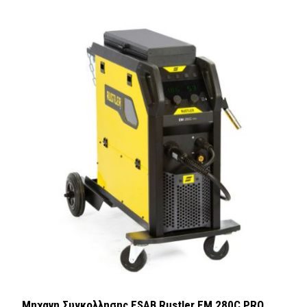
Μηχανη Συγκολλησης ESAB Rustler EM 280C PRO