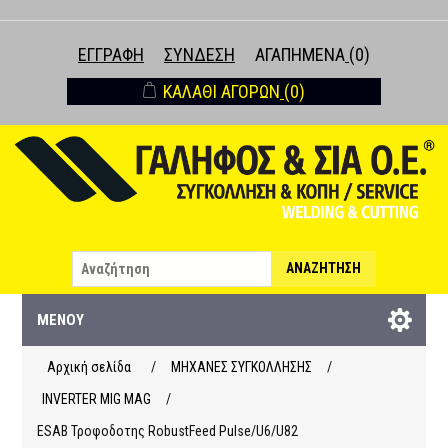
ΕΓΓΡΑΦΉ
ΣΎΝΔΕΣΗ
ΑΓΑΠΗΜΈΝΑ
(0)
ΚΑΛΆΘΙ ΑΓΟΡΏΝ
(0)
ΑΝΑΖΉΤΗΣΗ
ΜΕΝΟΎ
Αρχική σελίδα
/
ΜΗΧΑΝΕΣ ΣΥΓΚΟΛΛΗΣΗΣ
/
INVERTER MIG MAG
/
ESAB Τροφοδοτης RobustFeed Pulse/U6/U82