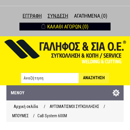
ΕΓΓΡΑΦΉ
ΣΎΝΔΕΣΗ
ΑΓΑΠΗΜΈΝΑ
(0)
ΚΑΛΆΘΙ ΑΓΟΡΏΝ
(0)
ΑΝΑΖΉΤΗΣΗ
ΜΕΝΟΎ
Αρχική σελίδα
/
ΑΥΤΟΜΑΤΙΣΜΟΙ ΣΥΓΚΟΛΛΗΣΗΣ
/
ΜΠΟΥΜΕΣ
/
CaB System 600M