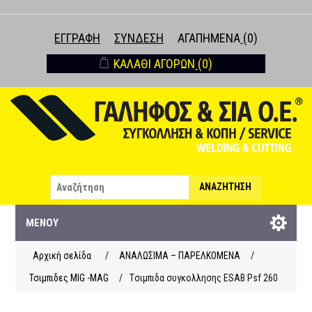
ΕΓΓΡΑΦΉ
ΣΎΝΔΕΣΗ
ΑΓΑΠΗΜΈΝΑ
(0)
ΚΑΛΆΘΙ ΑΓΟΡΏΝ
(0)
ΑΝΑΖΉΤΗΣΗ
ΜΕΝΟΎ
Αρχική σελίδα
/
ΑΝΑΛΩΣΙΜΑ – ΠΑΡΕΛΚΟΜΕΝΑ
/
Τσιμπιδες MIG -MAG
/
Tσιμπιδα συγκολλησης ESAB Psf 260