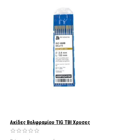
Ακίδες Βολφραμίου TIG TBI Χρυσες