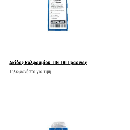
Ακίδες Βολφραμίου TIG ΤΒΙ Πρασινες
Τηλεφωνήστε για τιμή