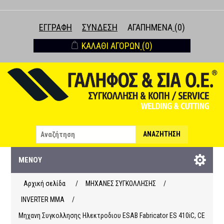
ΕΓΓΡΑΦΉ
ΣΎΝΔΕΣΗ
ΑΓΑΠΗΜΈΝΑ
(0)
ΚΑΛΆΘΙ ΑΓΟΡΏΝ
(0)
ΑΝΑΖΉΤΗΣΗ
ΜΕΝΟΎ
Αρχική σελίδα
/
ΜΗΧΑΝΕΣ ΣΥΓΚΟΛΛΗΣΗΣ
/
INVERTER MMA
/
Μηχανη Συγκολλησης Ηλεκτροδιου ESAB Fabricator ES 410iC, CE