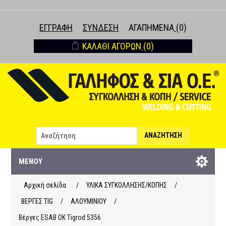
ΕΓΓΡΑΦΉ
ΣΎΝΔΕΣΗ
ΑΓΑΠΗΜΈΝΑ
(0)
ΚΑΛΆΘΙ ΑΓΟΡΏΝ
(0)
ΑΝΑΖΉΤΗΣΗ
ΜΕΝΟΎ
Αρχική σελίδα
/
ΥΛΙΚΑ ΣΥΓΚΟΛΛΗΣΗΣ/ΚΟΠΗΣ
/
ΒΕΡΓΕΣ ΤΙG
/
ΑΛΟΥΜΙΝΙΟΥ
/
Βέργες ESAB OK Tigrod 5356