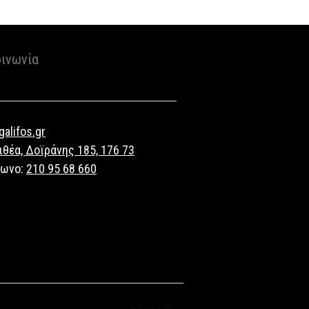
οινωνία
alifos.gr
ιθέα, Δοϊράνης 185, 176 73
φωνο:
210 95 68 660