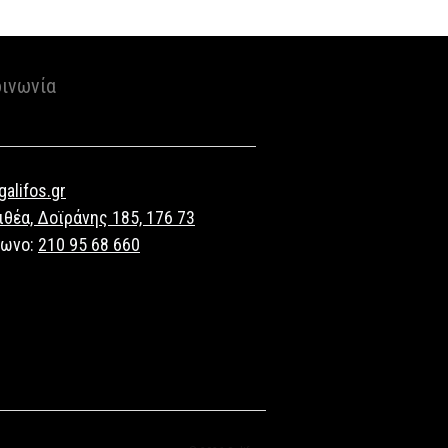
οινωνία
alifos.gr
ιθέα, Δοϊράνης 185, 176 73
φωνο:
210 95 68 660