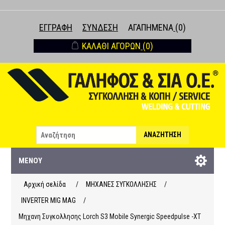
ΕΓΓΡΑΦΉ
ΣΎΝΔΕΣΗ
ΑΓΑΠΗΜΈΝΑ
(0)
ΚΑΛΆΘΙ ΑΓΟΡΏΝ
(0)
ΑΝΑΖΉΤΗΣΗ
ΜΕΝΟΎ
Αρχική σελίδα
/
ΜΗΧΑΝΕΣ ΣΥΓΚΟΛΛΗΣΗΣ
/
INVERTER MIG MAG
/
Μηχανη Συγκολλησης Lorch S3 Mobile Synergic Speedpulse -XT